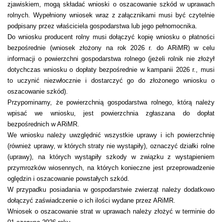
zjawiskiem, mogą składać wnioski o oszacowanie szkód w uprawach
rolnych. Wypełniony wniosek wraz z załącznikami musi być czytelnie
podpisany przez właściciela gospodarstwa lub jego pełnomocnika.
Do wniosku producent rolny musi dołączyć kopię wniosku o płatności
bezpośrednie (wniosek złożony na rok 2026 r. do ARiMR) w celu
informacji o powierzchni gospodarstwa rolnego (jeżeli rolnik nie złożył
dotychczas wniosku o dopłaty bezpośrednie w kampanii 2026 r., musi
to uczynić niezwłocznie i dostarczyć go do złożonego wniosku o
oszacowanie szkód).
Przypominamy, że powierzchnią gospodarstwa rolnego, którą należy
wpisać we wniosku, jest powierzchnia zgłaszana do dopłat
bezpośrednich w ARiMR.
We wniosku należy uwzględnić wszystkie uprawy i ich powierzchnię
(również uprawy, w których straty nie wystąpiły), oznaczyć działki rolne
(uprawy), na których wystąpiły szkody w związku z wystąpieniem
przymrozków wiosennych, na których konieczne jest przeprowadzenie
oględzin i oszacowanie powstałych szkód.
W przypadku posiadania w gospodarstwie zwierząt należy dodatkowo
dołączyć zaświadczenie o ich ilości wydane przez ARiMR.
Wniosek o oszacowanie strat w uprawach należy złożyć w terminie do