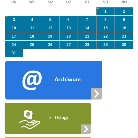
PN
WT
ŚR
CZ
PT
SB
ND
1
2
3
4
5
6
7
8
9
10
11
12
13
14
15
16
17
18
19
20
21
22
23
24
25
26
27
28
29
30
31