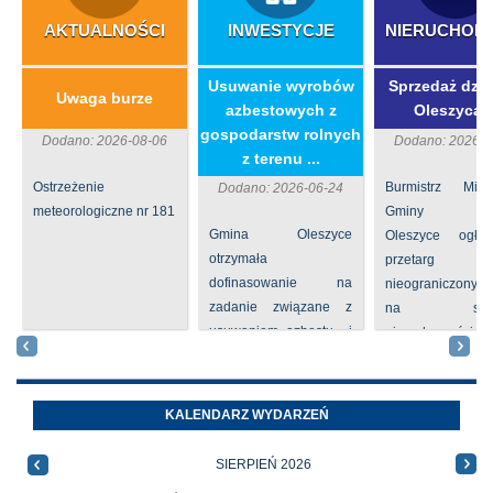
AKTUALNOŚCI
INWESTYCJE
NIERUCHOM
​Usuwanie wyrobów
Sprzedaż dzia
Uwaga burze
azbestowych z
Oleszycac
gospodarstw rolnych
Dodano: 2026-08-06
Dodano: 2026-0
z terenu ...
Ostrzeżenie
Burmistrz Mia
Dodano: 2026-06-24
meteorologiczne nr 181
Gminy
Gmina Oleszyce
Oleszyce ogła
otrzymała
przetarg
dofinasowanie na
nieograniczony 
zadanie związane z
na sprze
usuwaniem azbestu i
nieruchomości nr
wyrobów zawierających
położone
azbest w ramach
Oleszycach przy
programu
Orzeszkowej. W
KALENDARZ WYDARZEŃ
priorytetowego
informacji ...
NFOŚiGW pn.
SIERPIEŃ 2026
„Usuwanie odpadów ...