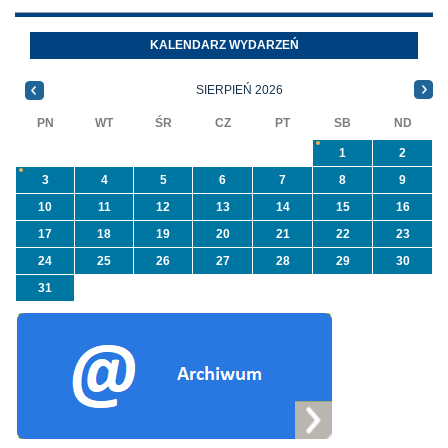
azbest w ramach
Oleszycach przy
programu
Orzeszkowej. W
KALENDARZ WYDARZEŃ
priorytetowego
informacji ...
NFOŚiGW pn.
SIERPIEŃ 2026
„Usuwanie odpadów ...
PN
WT
ŚR
CZ
PT
SB
ND
1
2
3
4
5
6
7
8
9
10
11
12
13
14
15
16
17
18
19
20
21
22
23
24
25
26
27
28
29
30
31