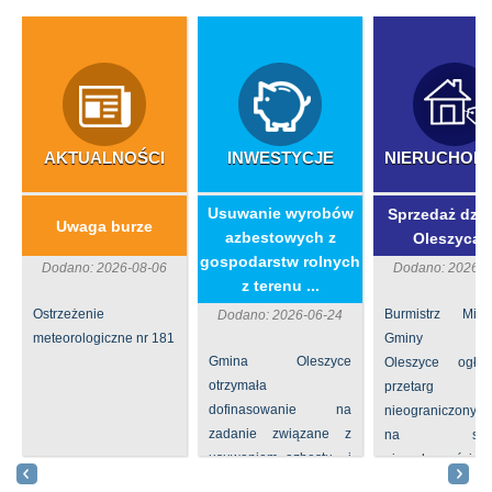
AKTUALNOŚCI
INWESTYCJE
NIERUCHOM
​Usuwanie wyrobów
Sprzedaż dzia
Uwaga burze
azbestowych z
Oleszycac
gospodarstw rolnych
Dodano: 2026-08-06
Dodano: 2026-0
z terenu ...
Ostrzeżenie
Burmistrz Mia
Dodano: 2026-06-24
meteorologiczne nr 181
Gminy
Gmina Oleszyce
Oleszyce ogła
otrzymała
przetarg
dofinasowanie na
nieograniczony 
zadanie związane z
na sprze
usuwaniem azbestu i
nieruchomości nr
wyrobów zawierających
położone