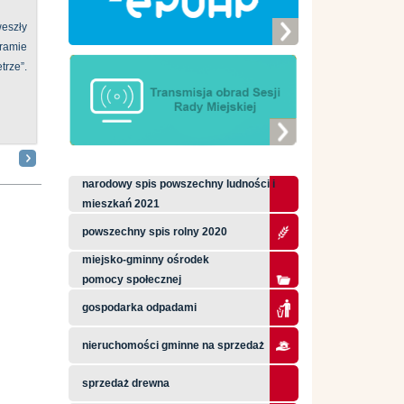
eszły
ramie
ze”.
narodowy spis powszechny ludności i
mieszkań 2021
powszechny spis rolny 2020
miejsko-gminny ośrodek
pomocy społecznej
gospodarka odpadami
nieruchomości gminne na sprzedaż
sprzedaż drewna