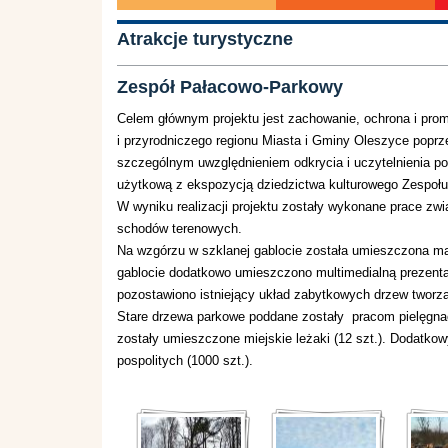
Atrakcje turystyczne
Zespół Pałacowo-Parkowy
Celem głównym projektu jest zachowanie, ochrona i prom
i przyrodniczego regionu Miasta i Gminy Oleszyce poprz
szczególnym uwzględnieniem odkrycia i uczytelnienia p
użytkową z ekspozycją dziedzictwa kulturowego Zespoł
W wyniku realizacji projektu zostały wykonane prace z
schodów terenowych.
Na wzgórzu w szklanej gablocie została umieszczona ma
gablocie dodatkowo umieszczono multimedialną prezenta
pozostawiono istniejący układ zabytkowych drzew tworz
Stare drzewa parkowe poddane zostały pracom pielęgnac
zostały umieszczone miejskie leżaki (12 szt.). Dodatk
pospolitych (1000 szt.).