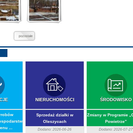
pozostałe
CJE
NIERUCHOMOŚCI
ŚRODOWISKO
yrobów
Sprzedaż działki w
Zmiany w Programie „
ospodarstw
Oleszycach
Powietrze”
enu ...
Dodano: 2026-06-26
Dodano: 2026-07-27