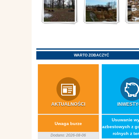
WARTO ZOBACZYĆ
AKTUALNOŚCI
INWESTY
​Usuwanie w
Uwaga burze
azbestowych z g
rolnych z ter
Dodano: 2026-08-06