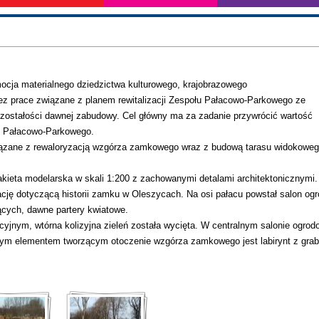
ocja materialnego dziedzictwa kulturowego, krajobrazowego
ez prace związane z planem rewitalizacji Zespołu Pałacowo-Parkowego ze
ozostałości dawnej zabudowy. Cel główny ma za zadanie przywrócić wartość
u Pałacowo-Parkowego.
wiązane z rewaloryzacją wzgórza zamkowego wraz z budową tarasu widokoweg
kieta modelarska w skali 1:200 z zachowanymi detalami architektonicznymi
cję dotyczącą historii zamku w Oleszycach. Na osi pałacu powstał salon og
ących, dawne partery kwiatowe.
yjnym, wtórna kolizyjna zieleń została wycięta. W centralnym salonie ogro
owym elementem tworzącym otoczenie wzgórza zamkowego jest labirynt z gra