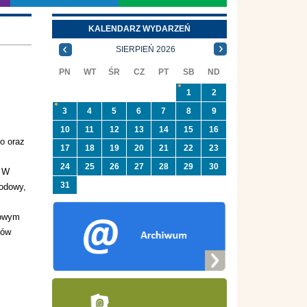
KALENDARZ WYDARZEŃ
SIERPIEŃ 2026
PN
WT
ŚR
CZ
PT
SB
ND
1
2
3
4
5
6
7
8
9
10
11
12
13
14
15
16
o oraz
17
18
19
20
21
22
23
24
25
26
27
28
29
30
. W
31
rodowy,
dowym
bów