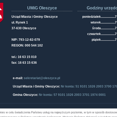
UMiG Oleszyce
Godziny urzęd
Urząd Miasta i Gminy Oleszyce
poniedziałek
..................
7
ul. Rynek 1
wtorek
..................
7
37-630 Oleszyce
środa
..................
7
czwartek
..................
7
NIP: 793-12-82-079
piątek
..................
7
REGON: 000 544 102
tel.: 16 63 15 010
fax: 16 63 15 636
e-mail:
sekretariat@oleszyce.pl
Urząd Miasta i Gminy Oleszyce:
Nr konta: 51 9101 1026 2003 3700 17
Gmina Oleszyce:
Nr konta: 57 9101 1026 2003 3701 1974 0001
kies w celu świadczenia Państwu usług na najwyższym poziomie, w tym w sposób dostosowa
i Gminy Oleszyce