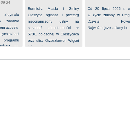
-06-24
Burmistrz Miasta i Gminy
Od 20 lipca 2026 r. w
 otrzymała
Oleszyce ogłasza I przetarg
w życie zmiany w Prog
na zadanie
nieograniczony ustny na
„Czyste Powietr
iem azbestu
sprzedaż nieruchomości nr
Najważniejsze zmiany to:
ących azbest
573/1 położonej w Oleszycach
rogramu
przy ulicy Orzeszkowej. Więcej
FOŚiGW pn.
informacji ...
...