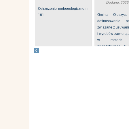
Dodano: 2026
Ostrzeżenie meteorologiczne nr
Gmina Oleszyce
181
dofinasowanie 
związane z usuwan
i wyrobów zawieraj
w ramach p
priorytetowego N
„Usuwanie odpadów 