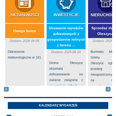
AKTUALNOŚCI
INWESTYCJE
NIERUCHOM
​Usuwanie wyrobów
Sprzedaż dzia
Uwaga burze
azbestowych z
Oleszycac
gospodarstw rolnych
Dodano: 2026-08-06
Dodano: 2026-0
z terenu ...
Ostrzeżenie
Burmistrz Mia
Dodano: 2026-06-24
meteorologiczne nr 181
Gminy
Gmina Oleszyce
Oleszyce ogła
otrzymała
przetarg
dofinasowanie na
nieograniczony 
zadanie związane z
na sprze
usuwaniem azbestu i
nieruchomości nr
wyrobów zawierających
położone
azbest w ramach
Oleszycach przy
programu
Orzeszkowej. W
KALENDARZ WYDARZEŃ
priorytetowego
informacji ...
NFOŚiGW pn.