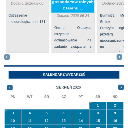
gospodarstw rolnych
Dodano: 2026-08-06
Dodano: 2026-0
z terenu ...
Ostrzeżenie
Burmistrz Mia
Dodano: 2026-06-24
meteorologiczne nr 181
Gminy
Gmina Oleszyce
Oleszyce ogła
otrzymała
przetarg
dofinasowanie na
nieograniczony 
zadanie związane z
na sprze
usuwaniem azbestu i
nieruchomości nr
wyrobów zawierających
położone
azbest w ramach
Oleszycach przy
programu
Orzeszkowej. W
KALENDARZ WYDARZEŃ
priorytetowego
informacji ...
NFOŚiGW pn.
SIERPIEŃ 2026
„Usuwanie odpadów ...
PN
WT
ŚR
CZ
PT
SB
ND
1
2
3
4
5
6
7
8
9
10
11
12
13
14
15
16