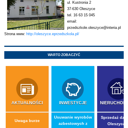
ul. Kustronia 2
37-630 Oleszyce
tel. 16 63 15 045
email:
przedszkole.oleszyce@interia.pl
Strona www:
http://oleszyce.eprzedszkola.pl/
WARTO ZOBACZYĆ
AKTUALNOŚCI
INWESTYCJE
NIERUCHOM
​Usuwanie wyrobów
Sprzedaż dzia
Uwaga burze
azbestowych z
Oleszycac