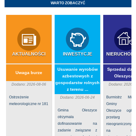
WARTO ZOBACZYĆ
AKTUALNOŚCI
INWESTYCJE
NIERUCHOM
​Usuwanie wyrobów
Sprzedaż dzia
Uwaga burze
azbestowych z
Oleszycac
gospodarstw rolnych
Dodano: 2026-08-06
Dodano: 2026-0
z terenu ...
Ostrzeżenie
Burmistrz Mia
Dodano: 2026-06-24
meteorologiczne nr 181
Gminy
Gmina Oleszyce
Oleszyce ogła
otrzymała
przetarg
dofinasowanie na
nieograniczony 
zadanie związane z
na sprze