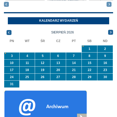
usuwaniem azbestu i
nieruchomości nr
wyrobów zawierających
położone
azbest w ramach
Oleszycach przy
programu
Orzeszkowej. W
KALENDARZ WYDARZEŃ
priorytetowego
informacji ...
NFOŚiGW pn.
SIERPIEŃ 2026
„Usuwanie odpadów ...
PN
WT
ŚR
CZ
PT
SB
ND
1
2
3
4
5
6
7
8
9
10
11
12
13
14
15
16
17
18
19
20
21
22
23
24
25
26
27
28
29
30
31