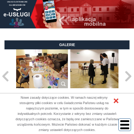
GALERIE
Nowe zasady dotyczące cookies. W ramach naszej witryny
stosujemy pliki cookies w celu świadczenia Państwu usług na
PARTNERZY
najwyższym poziomie, w tym w sposób dostosowany do
indywidualnych potrzeb. Korzystanie z witryny bez zmiany ustawień
dotyczących cookies oznacza, że będą one zamieszczane w Państwa
urządzeniu końcowym. Możecie Państwo dokonać w każdym czasie
zmiany ustawień dotyczących cookies.