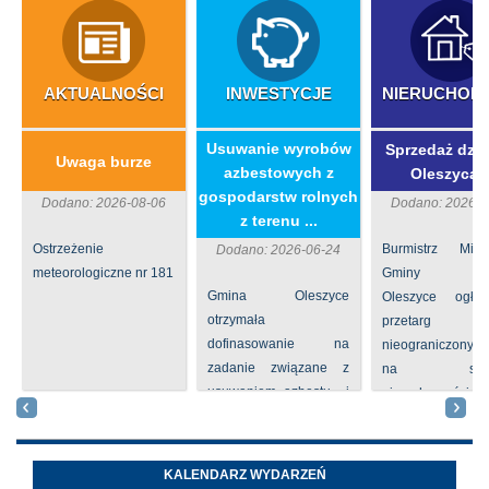
AKTUALNOŚCI
INWESTYCJE
NIERUCHOM
​Usuwanie wyrobów
Sprzedaż dzia
Uwaga burze
azbestowych z
Oleszycac
gospodarstw rolnych
Dodano: 2026-08-06
Dodano: 2026-0
z terenu ...
Ostrzeżenie
Burmistrz Mia
Dodano: 2026-06-24
meteorologiczne nr 181
Gminy
Gmina Oleszyce
Oleszyce ogła
otrzymała
przetarg
dofinasowanie na
nieograniczony 
zadanie związane z
na sprze
usuwaniem azbestu i
nieruchomości nr
wyrobów zawierających
położone
azbest w ramach
Oleszycach przy
programu
Orzeszkowej. W
KALENDARZ WYDARZEŃ
priorytetowego