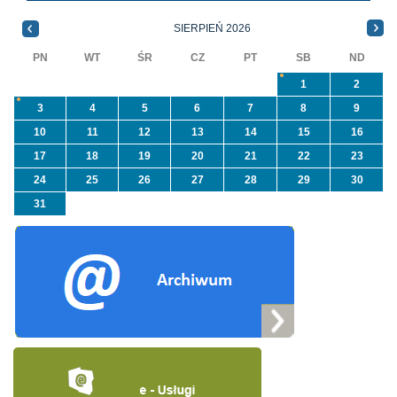
informacji ...
NFOŚiGW pn.
SIERPIEŃ 2026
„Usuwanie odpadów ...
PN
WT
ŚR
CZ
PT
SB
ND
1
2
3
4
5
6
7
8
9
10
11
12
13
14
15
16
17
18
19
20
21
22
23
24
25
26
27
28
29
30
31