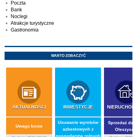
Poczta
Bank
Noclegi
Atrakcje turystyczne
Gastronomia
WARTO ZOBACZYĆ
AKTUALNOŚCI
INWESTYCJE
NIERUCHOM
​Usuwanie wyrobów
Sprzedaż dzia
Uwaga burze
azbestowych z
Oleszycac
gospodarstw rolnych