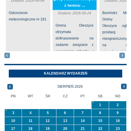
Dodano: 2026-08-06
Dodano: 2026-0
z terenu ...
Ostrzeżenie
Burmistrz Mia
Dodano: 2026-06-24
meteorologiczne nr 181
Gminy
Gmina Oleszyce
Oleszyce ogła
otrzymała
przetarg
dofinasowanie na
nieograniczony 
zadanie związane z
na sprze
usuwaniem azbestu i
nieruchomości nr
wyrobów zawierających
położone
azbest w ramach
Oleszycach przy
programu
Orzeszkowej. W
KALENDARZ WYDARZEŃ
priorytetowego
informacji ...
NFOŚiGW pn.
SIERPIEŃ 2026
„Usuwanie odpadów ...
PN
WT
ŚR
CZ
PT
SB
ND
1
2
3
4
5
6
7
8
9
10
11
12
13
14
15
16
17
18
19
20
21
22
23