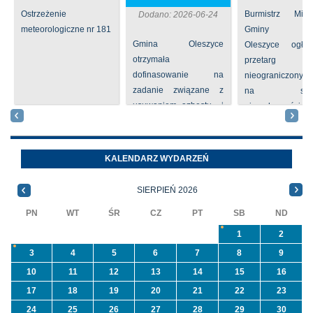
Ostrzeżenie
Burmistrz Mia
Dodano: 2026-06-24
meteorologiczne nr 181
Gminy
Gmina Oleszyce
Oleszyce ogła
otrzymała
przetarg
dofinasowanie na
nieograniczony 
zadanie związane z
na sprze
usuwaniem azbestu i
nieruchomości nr
wyrobów zawierających
położone
azbest w ramach
Oleszycach przy
programu
Orzeszkowej. W
KALENDARZ WYDARZEŃ
priorytetowego
informacji ...
NFOŚiGW pn.
SIERPIEŃ 2026
„Usuwanie odpadów ...
PN
WT
ŚR
CZ
PT
SB
ND
1
2
3
4
5
6
7
8
9
10
11
12
13
14
15
16
17
18
19
20
21
22
23
24
25
26
27
28
29
30