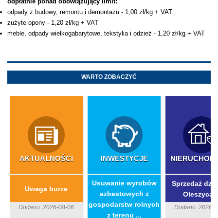
odpłatnie ponad obowiązujący limit:
odpady z budowy, remontu i demontażu - 1,00 zł/kg + VAT
zużyte opony - 1,20 zł/kg + VAT
meble, odpady wielkogabarytowe, tekstylia i odzież - 1,20 zł/kg + VAT
WARTO ZOBACZYĆ
AKTUALNOŚCI
INWESTYCJE
NIERUCHOM
​Usuwanie wyrobów
Sprzedaż dzia
Uwaga burze
azbestowych z
Oleszycac
gospodarstw rolnych
Dodano: 2026-08-06
Dodano: 2026-0
z terenu ...