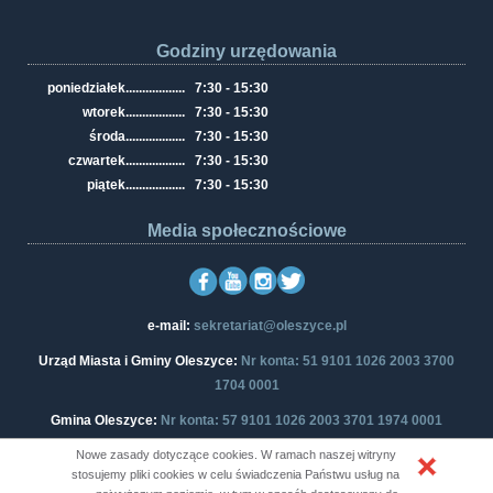
Godziny urzędowania
poniedziałek
..................
7:30 - 15:30
wtorek
..................
7:30 - 15:30
środa
..................
7:30 - 15:30
czwartek
..................
7:30 - 15:30
piątek
..................
7:30 - 15:30
Media społecznościowe
e-mail:
sekretariat@oleszyce.pl
Urząd Miasta i Gminy Oleszyce:
Nr konta: 51 9101 1026 2003 3700
1704 0001
Gmina Oleszyce:
Nr konta: 57 9101 1026 2003 3701 1974 0001
Nowe zasady dotyczące cookies. W ramach naszej witryny
stosujemy pliki cookies w celu świadczenia Państwu usług na