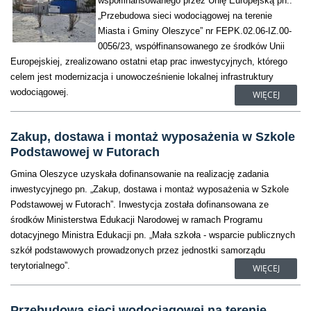
współfinansowanego przez Unię Europejską pn.:
„Przebudowa sieci wodociągowej na terenie
Miasta i Gminy Oleszyce” nr FEPK.02.06-IZ.00-
0056/23, współfinansowanego ze środków Unii
Europejskiej, zrealizowano ostatni etap prac inwestycyjnych, którego
celem jest modernizacja i unowocześnienie lokalnej infrastruktury
wodociągowej.
WIĘCEJ
Zakup, dostawa i montaż wyposażenia w Szkole
Podstawowej w Futorach
Gmina Oleszyce uzyskała dofinansowanie na realizację zadania
inwestycyjnego pn. „Zakup, dostawa i montaż wyposażenia w Szkole
Podstawowej w Futorach”. Inwestycja została dofinansowana ze
środków Ministerstwa Edukacji Narodowej w ramach Programu
dotacyjnego Ministra Edukacji pn. „Mała szkoła - wsparcie publicznych
szkół podstawowych prowadzonych przez jednostki samorządu
terytorialnego”.
WIĘCEJ
Przebudowa sieci wodociągowej na terenie