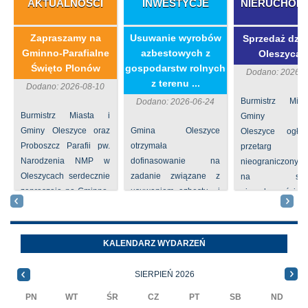
AKTUALNOŚCI
INWESTYCJE
NIERUCHOM
Zapraszamy na
​Usuwanie wyrobów
Sprzedaż dzia
Gminno-Parafialne
azbestowych z
Oleszycac
Święto Plonów
gospodarstw rolnych
Dodano: 2026-0
z terenu ...
Dodano: 2026-08-10
Burmistrz Mia
Dodano: 2026-06-24
Burmistrz Miasta i
Gminy
Gminy Oleszyce oraz
Gmina Oleszyce
Oleszyce ogła
Proboszcz Parafii pw.
otrzymała
przetarg
Narodzenia NMP w
dofinasowanie na
nieograniczony 
Oleszycach serdecznie
zadanie związane z
na sprze
zapraszają na Gminno-
usuwaniem azbestu i
nieruchomości nr
Parafialne Święto
wyrobów zawierających
położone
Plonów, które odbędzie
azbest w ramach
Oleszycach przy
się ...
programu
Orzeszkowej. W
KALENDARZ WYDARZEŃ
priorytetowego
informacji ...
NFOŚiGW pn.
SIERPIEŃ 2026
„Usuwanie odpadów ...
PN
WT
ŚR
CZ
PT
SB
ND