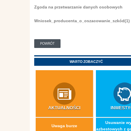
Zgoda na przetwarzanie danych osobowych
Wniosek_producenta_o_oszacowanie_szkód(1)
POWRÓT
WARTO ZOBACZYĆ
AKTUALNOŚCI
INWESTY
​Usuwanie w
Uwaga burze
azbestowych z g