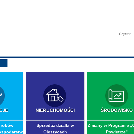
Czytano: 
CJE
NIERUCHOMOŚCI
ŚRODOWISKO
yrobów
Sprzedaż działki w
Zmiany w Programie „
ospodarstw
Oleszycach
Powietrze”