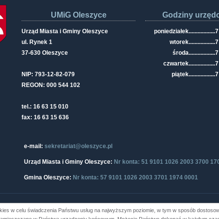
UMiG Oleszyce
Godziny urzęd
Urząd Miasta i Gminy Oleszyce
poniedziałek
..................
7
ul. Rynek 1
wtorek
..................
7
37-630 Oleszyce
środa
..................
7
czwartek
..................
7
NIP: 793-12-82-079
piątek
..................
7
REGON: 000 544 102
tel.: 16 63 15 010
fax: 16 63 15 636
e-mail:
sekretariat@oleszyce.pl
Urząd Miasta i Gminy Oleszyce:
Nr konta: 51 9101 1026 2003 3700 17
Gmina Oleszyce:
Nr konta: 57 9101 1026 2003 3701 1974 0001
kies w celu świadczenia Państwu usług na najwyższym poziomie, w tym w sposób dostosowa
i Gminy Oleszyce