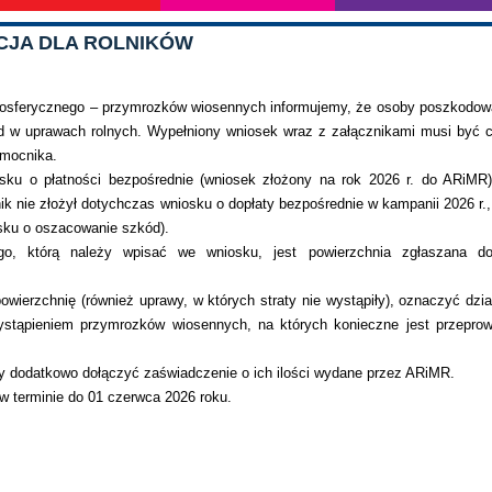
CJA DLA ROLNIKÓW
mosferycznego – przymrozków wiosennych informujemy, że osoby poszkodo
 w uprawach rolnych. Wypełniony wniosek wraz z załącznikami musi być c
omocnika.
sku o płatności bezpośrednie (wniosek złożony na rok 2026 r. do ARiMR
lnik nie złożył dotychczas wniosku o dopłaty bezpośrednie w kampanii 2026 r.,
osku o oszacowanie szkód).
go, którą należy wpisać we wniosku, jest powierzchnia zgłaszana do
wierzchnię (również uprawy, w których straty nie wystąpiły), oznaczyć dział
ystąpieniem przymrozków wiosennych, na których konieczne jest przepro
y dodatkowo dołączyć zaświadczenie o ich ilości wydane przez ARiMR.
w terminie do 01 czerwca 2026 roku.