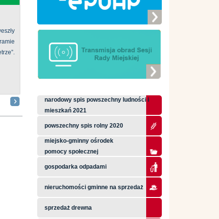
eszły
ramie
ze”.
narodowy spis powszechny ludności i
mieszkań 2021
powszechny spis rolny 2020
miejsko-gminny ośrodek
pomocy społecznej
gospodarka odpadami
nieruchomości gminne na sprzedaż
sprzedaż drewna