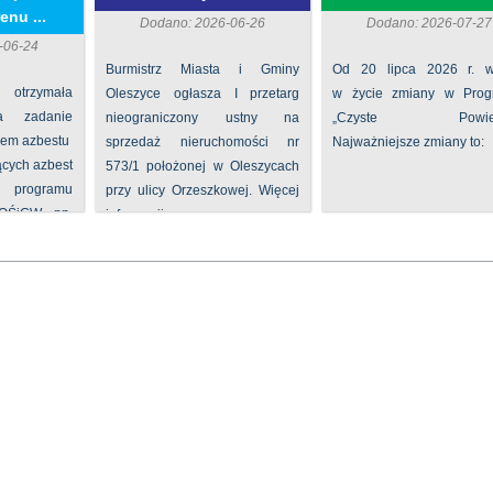
enu ...
Dodano: 2026-06-26
Dodano: 2026-07-27
-06-24
Burmistrz Miasta i Gminy
Od 20 lipca 2026 r. w
 otrzymała
Oleszyce ogłasza I przetarg
w życie zmiany w Prog
na zadanie
nieograniczony ustny na
„Czyste Powietr
iem azbestu
sprzedaż nieruchomości nr
Najważniejsze zmiany to:
ących azbest
573/1 położonej w Oleszycach
rogramu
przy ulicy Orzeszkowej. Więcej
FOŚiGW pn.
informacji ...
...