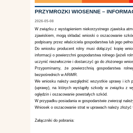
PRZYMROZKI WIOSENNE – INFORMA
2026-05-08
W związku z wystąpieniem niekorzystnego zjawiska at
zjawiskiem, mogą składać wnioski o oszacowanie szkód
podpisany przez właściciela gospodarstwa lub jego pełn
Do wniosku producent rolny musi dołączyć kopię wnio
informacji o powierzchni gospodarstwa rolnego (jeżeli ro
uczynić niezwłocznie i dostarczyć go do złożonego wni
Przypominamy, że powierzchnią gospodarstwa rolne
bezpośrednich w ARiMR.
We wniosku należy uwzględnić wszystkie uprawy i ich po
(uprawy), na których wystąpiły szkody w związku z w
oględzin i oszacowanie powstałych szkód.
W przypadku posiadania w gospodarstwie zwierząt należ
Wniosek o oszacowanie strat w uprawach należy złożyć 
Załączniki do pobrania: