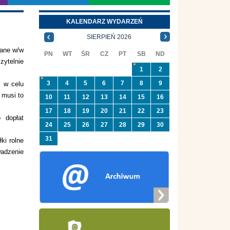
KALENDARZ WYDARZEŃ
SIERPIEŃ 2026
wane w/w
PN
WT
ŚR
CZ
PT
SB
ND
zytelnie
1
2
3
4
5
6
7
8
9
) w celu
 musi to
10
11
12
13
14
15
16
17
18
19
20
21
22
23
 dopłat
24
25
26
27
28
29
30
31
ki rolne
wadzenie