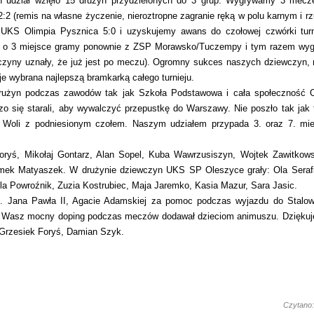
 udział wzięło 15 drużyn przydzielonych do 3 grup. Wygrywamy 3 mecze
(remis na własne życzenie, nieroztropne zagranie ręką w polu karnym i rz
UKS Olimpia Pysznica 5:0 i uzyskujemy awans do czołowej czwórki turn
u o 3 miejsce gramy ponownie z ZSP Morawsko/Tuczempy i tym razem wy
ewczyny uznały, że już jest po meczu). Ogromny sukces naszych dziewczyn
e wybrana najlepszą bramkarką całego turnieju.
użyn podczas zawodów tak jak Szkoła Podstawowa i cała społeczność O
zo się starali, aby wywalczyć przepustkę do Warszawy. Nie poszło tak jak 
 Woli z podniesionym czołem. Naszym udziałem przypada 3. oraz 7. mie
ryś, Mikołaj Gontarz, Alan Sopel, Kuba Wawrzusiszyn, Wojtek Zawitkowsk
ymek Matyaszek. W drużynie dziewczyn UKS SP Oleszyce grały: Ola Seraf
la Powroźnik, Zuzia Kostrubiec, Maja Jaremko, Kasia Mazur, Sara Jasic.
m. Jana Pawła II, Agacie Adamskiej za pomoc podczas wyjazdu do Stalow
k. Wasz mocny doping podczas meczów dodawał dzieciom animuszu. Dziękuj
, Grzesiek Foryś, Damian Szyk.
Czytano: