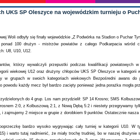
ich UKS SP Oleszyce na wojewódzkim turnieju o Puc
wej Woli odbyły się finały wojewódzkie „Z Podwórka na Stadion o Puchar Ty
ło ponad 100 drużyn - mistrzów powiatów z całego Podkarpacia wśród c
ch: U8, U10, U12.
ntów, którzy wywalczyli przepustki podczas kwalifikacji powiatowych 
gorii wiekowej U12 oraz drużyny chłopców UKS SP Oleszyce w kategorii 
ły w grupach w swoich kategoriach wiekowych Bezpośredni awans do pó
ego powodu każdy mecz był bardzo zacięty ponieważ jedna porażka mogła prz
 przydzielonych do 4 grup. Los nam przydzielił: SP 14 Krosno; SMS Kolbuszo
nem 2:0, z Kolbuszową 2:1, z Nową Dębą 5:2 i niestety przegrywamy tyl
, i zajmujemy 2 miejsce w grupie z dorobkiem 9 punktów. Ostatecznie nasza
poprzeczkę bardzo wysoko wygrywając cały turniej w kategorii U10. W 
15) i warto tutaj nadmienić, że miały trochę trudniej, bo w naszej drużynie