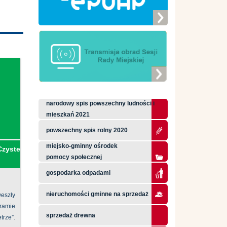
narodowy spis powszechny ludności i
mieszkań 2021
powszechny spis rolny 2020
miejsko-gminny ośrodek
Czyste
pomocy społecznej
gospodarka odpadami
nieruchomości gminne na sprzedaż
eszły
ramie
sprzedaż drewna
ze”.