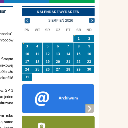
har
KALENDARZ WYDARZEŃ
SIERPIEŃ 2026
PN
WT
ŚR
CZ
PT
SB
ND
mbarku”.
1
2
hłopców
3
4
5
6
7
8
9
10
11
12
13
14
15
16
w Starym
17
18
19
20
21
22
23
wiekowej
24
25
26
27
28
29
30
łfinału
31
ekreślić
wa; SP 3
ko jeden
 drużyna
tym roku
 są same