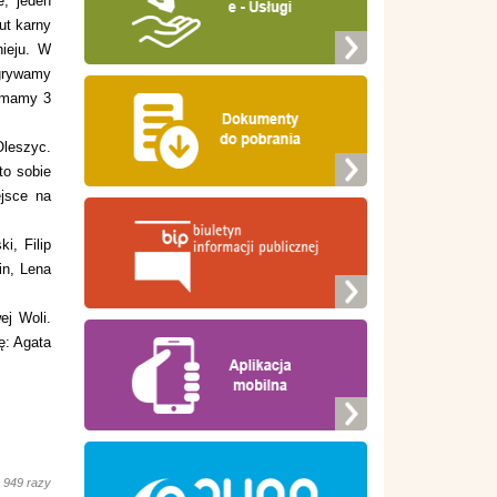
, jeden
ut karny
ieju. W
grywamy
, mamy 3
leszyc.
to sobie
jsce na
i, Filip
in, Lena
ej Woli.
ę: Agata
 949 razy