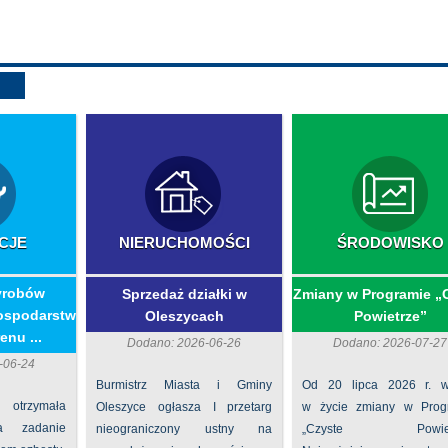
CJE
NIERUCHOMOŚCI
ŚRODOWISKO
yrobów
Sprzedaż działki w
Zmiany w Programie „
ospodarstw
Oleszycach
Powietrze”
enu ...
Dodano: 2026-06-26
Dodano: 2026-07-27
-06-24
Burmistrz Miasta i Gminy
Od 20 lipca 2026 r. w
 otrzymała
Oleszyce ogłasza I przetarg
w życie zmiany w Prog
na zadanie
nieograniczony ustny na
„Czyste Powietr