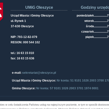
UMiG Oleszyce
Godziny urzęd
Urząd Miasta i Gminy Oleszyce
poniedziałek
..................
7
ul. Rynek 1
wtorek
..................
7
37-630 Oleszyce
środa
..................
7
czwartek
..................
7
NIP: 793-12-82-079
piątek
..................
7
REGON: 000 544 102
tel.: 16 63 15 010
fax: 16 63 15 636
e-mail:
sekretariat@oleszyce.pl
Urząd Miasta i Gminy Oleszyce:
Nr konta: 51 9101 1026 2003 3700 17
Gmina Oleszyce:
Nr konta: 57 9101 1026 2003 3701 1974 0001
kies w celu świadczenia Państwu usług na najwyższym poziomie, w tym w sposób dostosowa
i Gminy Oleszyce