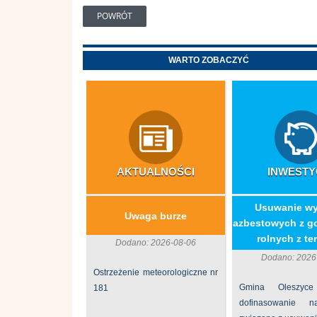
POWRÓT
WARTO ZOBACZYĆ
AKTUALNOŚCI
INWESTY
​Usuwanie w
Uwaga burze
azbestowych z g
rolnych z ter
Dodano: 2026-08-06
Dodano: 2026
Ostrzeżenie meteorologiczne nr
Gmina Oleszyce
181
dofinasowanie 