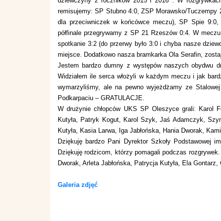
dziewczyny z roczników 2015 i 2016 . W rozgrywkach
remisujemy: SP Stubno 4:0, ZSP Morawsko/Tuczempy 2:2 
dla przeciwniczek w końcówce meczu), SP Spie 9:0, 
półfinale przegrywamy z SP 21 Rzeszów 0:4. W mecz
spotkanie 3:2 (do przerwy było 3:0 i chyba nasze dzi
miejsce. Dodatkowo nasza bramkarka Ola Serafin, zostaj
Jestem bardzo dumny z występów naszych obydwu dr
Widziałem ile serca włożyli w każdym meczu i jak bard
wymarzyliśmy, ale na pewno wyjeżdżamy ze Stalowej
Podkarpaciu – GRATULACJE.
W drużynie chłopców UKS SP Oleszyce grali: Karol Fo
Kutyła, Patryk Kogut, Karol Szyk, Jaś Adamczyk, Sz
Kutyła, Kasia Larwa, Iga Jabłońska, Hania Dworak, Kami
Dziękuję bardzo Pani Dyrektor Szkoły Podstawowej i
Dziękuję rodzicom, którzy pomagali podczas rozgrywe
Dworak, Arleta Jabłońska, Patrycja Kutyła, Ela Gontarz
Galeria zdjęć