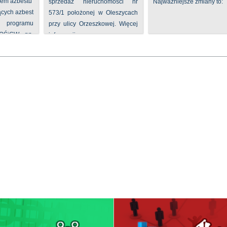
iem azbestu
sprzedaż nieruchomości nr
Najważniejsze zmiany to:
ących azbest
573/1 położonej w Oleszycach
rogramu
przy ulicy Orzeszkowej. Więcej
FOŚiGW pn.
informacji ...
...