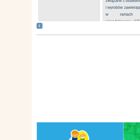
związane z usuwan
i wyrobów zawieraj
w ramach p
priorytetowego N
„Usuwanie odpadów 