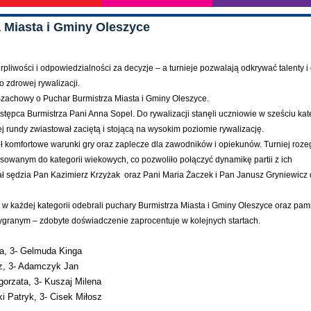
 Miasta i Gminy Oleszyce
pliwości i odpowiedzialności za decyzje – a turnieje pozwalają odkrywać talenty i
o zdrowej rywalizacji.
Szachowy o Puchar Burmistrza Miasta i Gminy Oleszyce.
stępca Burmistrza Pani Anna Sopel. Do rywalizacji stanęli uczniowie w sześciu ka
j rundy zwiastował zaciętą i stojącą na wysokim poziomie rywalizację.
 komfortowe warunki gry oraz zaplecze dla zawodników i opiekunów. Turniej roz
owanym do kategorii wiekowych, co pozwoliło połączyć dynamikę partii z ich
 sędzia Pan Kazimierz Krzyżak oraz Pani Maria Żaczek i Pan Janusz Gryniewicz 
i w każdej kategorii odebrali puchary Burmistrza Miasta i Gminy Oleszyce oraz pa
 wygranym – zdobyte doświadczenie zaprocentuje w kolejnych startach.
ka, 3- Gelmuda Kinga
orz, 3- Adamczyk Jan
gorzata, 3- Kuszaj Milena
i Patryk, 3- Cisek Miłosz