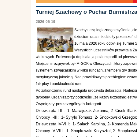
Turniej Szachowy o Puchar Burmistrza
2026-05-19
Szachy uczą logicznego myślenia, cier
dzieciom oraz młodzieży przestrzeń d
16 maja 2026 roku odbył się Turniej 
Wszystkich uczestników przywitała Za
wiekowych. Frekwencja dopisała, a poziom partii od pierwsze
Miejscem rozgrywek był M-GOK w Oleszycach, który zapewnił
systemem szwajcarskim w kilku rundach, z tempem gry dostos
merytoryczną jakością. Nad prawidłowym przebiegiem czuwał
fair play i punktualność rund.
Po zakończeniu rund nastąpiła uroczysta dekoracja. Najleps
dyplomy. Organizatorzy podkreślili, że każdy uczestnik jest
Zwycięzcy poszczególnych kategorii:
Dziewczęta I-III: 1- Matwijczak Zuzanna, 2- Cisek Blan
Chłopcy I-III: 1- Syryło Tomasz, 2- Snopkowski Grzeg
Dziewczęta IV-VIII: 1- Salach Karolina, 2- Komenda Mał
Chłopcy IV-VIII: 1- Snopkowski Krzysztof, 2- Snopkowsk