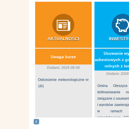
AKTUALNOŚCI
INWESTY
​Usuwanie w
Uwaga burze
azbestowych z g
rolnych z ter
Dodano: 2026-08-06
Dodano: 2026
Ostrzeżenie meteorologiczne nr
Gmina Oleszyce
181
dofinasowanie 
związane z usuwan
i wyrobów zawieraj
w ramach p
priorytetowego N
„Usuwanie odpadów 