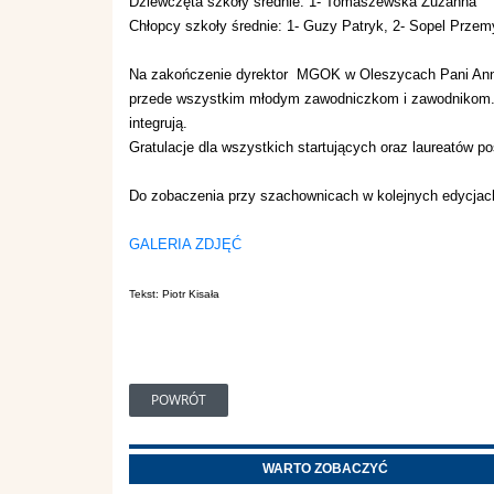
Dziewczęta szkoły średnie: 1- Tomaszewska Zuzanna
Chłopcy szkoły średnie: 1- Guzy Patryk, 2- Sopel Prze
Na zakończenie dyrektor MGOK w Oleszycach Pani Anna
przede wszystkim młodym zawodniczkom i zawodnikom. Ole
integrują.
Gratulacje dla wszystkich startujących oraz laureatów po
Do zobaczenia przy szachownicach w kolejnych edycjac
GALERIA ZDJĘĆ
Tekst: Piotr Kisała
POWRÓT
WARTO ZOBACZYĆ