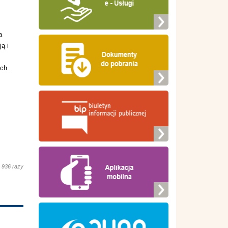
a
ą i
ich.
 936 razy