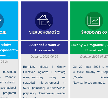
CJE
NIERUCHOMOŚCI
ŚRODOWISKO
yrobów
Sprzedaż działki w
Zmiany w Programie „
ospodarstw
Oleszycach
Powietrze”
enu ...
Dodano: 2026-06-26
Dodano: 2026-07-27
-06-24
Burmistrz Miasta i Gminy
Od 20 lipca 2026 r. w
 otrzymała
Oleszyce ogłasza I przetarg
w życie zmiany w Prog
na zadanie
nieograniczony ustny na
„Czyste Powietr
iem azbestu
sprzedaż nieruchomości nr
Najważniejsze zmiany to:
ących azbest
573/1 położonej w Oleszycach
rogramu
przy ulicy Orzeszkowej. Więcej
FOŚiGW pn.
informacji ...
...