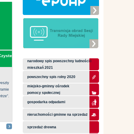
Czyste
narodowy spis powszechny ludności i
mieszkań 2021
powszechny spis rolny 2020
eszły
miejsko-gminny ośrodek
ramie
pomocy społecznej
ze”.
gospodarka odpadami
nieruchomości gminne na sprzedaż
sprzedaż drewna