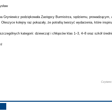
mysław
 Gryniewicz podziękowała Zastępcy Burmistrza, sędziemu, prowadzącym, 
szyce kolejny raz pokazały, że potrafią tworzyć wydarzenia, które inspiruj
szczególnych kategorii: dziewcząt i chłopców klas 1–3, 4–8 oraz szkół średn
h!
Czytano: