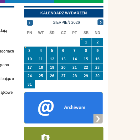
KALENDARZ WYDARZEŃ
SIERPIEŃ 2026
 dają
PN
WT
ŚR
CZ
PT
SB
ND
1
2
3
4
5
6
7
8
9
tegoriach
10
11
12
13
14
15
16
egrano
17
18
19
20
21
22
23
24
25
26
27
28
29
30
dbając o
31
miątkowe