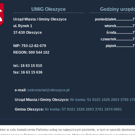
UMiG Oleszyce
Godziny urzęd
Urząd Miasta i Gminy Oleszyce
poniedziałek
..................
7
ul. Rynek 1
wtorek
..................
7
37-630 Oleszyce
środa
..................
7
czwartek
..................
7
NIP: 793-12-82-079
piątek
..................
7
REGON: 000 544 102
tel.: 16 63 15 010
fax: 16 63 15 636
e-mail:
sekretariat@oleszyce.pl
Urząd Miasta i Gminy Oleszyce:
Nr konta: 51 9101 1026 2003 3700 17
Gmina Oleszyce:
Nr konta: 57 9101 1026 2003 3701 1974 0001
kies w celu świadczenia Państwu usług na najwyższym poziomie, w tym w sposób dostosowa
i Gminy Oleszyce