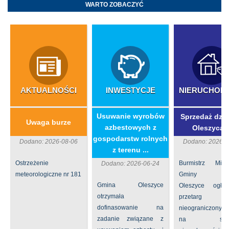
WARTO ZOBACZYĆ
AKTUALNOŚCI
INWESTYCJE
NIERUCHOM
​Usuwanie wyrobów
Sprzedaż dzia
Uwaga burze
azbestowych z
Oleszycac
gospodarstw rolnych
Dodano: 2026-08-06
Dodano: 2026-0
z terenu ...
Ostrzeżenie
Burmistrz Mia
Dodano: 2026-06-24
meteorologiczne nr 181
Gminy
Gmina Oleszyce
Oleszyce ogła
otrzymała
przetarg
dofinasowanie na
nieograniczony 
zadanie związane z
na sprze