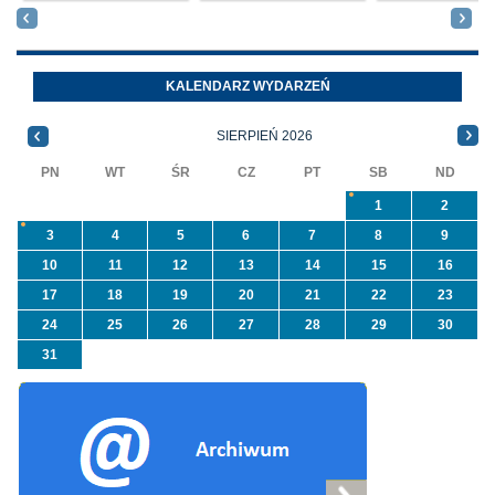
usuwaniem azbestu i
nieruchomości nr
wyrobów zawierających
położone
azbest w ramach
Oleszycach przy
programu
Orzeszkowej. W
KALENDARZ WYDARZEŃ
priorytetowego
informacji ...
NFOŚiGW pn.
SIERPIEŃ 2026
„Usuwanie odpadów ...
PN
WT
ŚR
CZ
PT
SB
ND
1
2
3
4
5
6
7
8
9
10
11
12
13
14
15
16
17
18
19
20
21
22
23
24
25
26
27
28
29
30
31