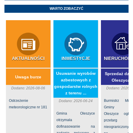
WARTO ZOBACZYĆ
AKTUALNOŚCI
INWESTYCJE
NIERUCHOM
​Usuwanie wyrobów
Sprzedaż dzia
Uwaga burze
azbestowych z
Oleszycac
gospodarstw rolnych
Dodano: 2026-08-06
Dodano: 2026-0
z terenu ...
Ostrzeżenie
Burmistrz Mia
Dodano: 2026-06-24
meteorologiczne nr 181
Gminy
Gmina Oleszyce
Oleszyce ogła
otrzymała
przetarg
dofinasowanie na
nieograniczony 