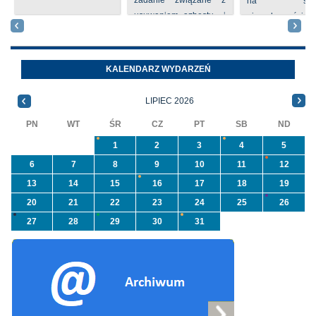
zadanie związane z
na sprze
usuwaniem azbestu i
nieruchomości nr
wyrobów zawierających
położone
azbest w ramach
Oleszycach przy
programu
Orzeszkowej. W
KALENDARZ WYDARZEŃ
priorytetowego
informacji ...
NFOŚiGW pn.
LIPIEC 2026
„Usuwanie odpadów ...
PN
WT
ŚR
CZ
PT
SB
ND
1
2
3
4
5
6
7
8
9
10
11
12
13
14
15
16
17
18
19
20
21
22
23
24
25
26
27
28
29
30
31