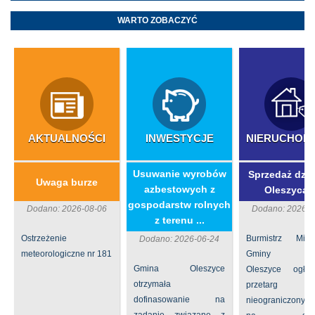
WARTO ZOBACZYĆ
AKTUALNOŚCI
INWESTYCJE
NIERUCHOM
​Usuwanie wyrobów
Sprzedaż dzia
Uwaga burze
azbestowych z
Oleszycac
gospodarstw rolnych
Dodano: 2026-08-06
Dodano: 2026-0
z terenu ...
Ostrzeżenie
Burmistrz Mia
Dodano: 2026-06-24
meteorologiczne nr 181
Gminy
Gmina Oleszyce
Oleszyce ogła
otrzymała
przetarg
dofinasowanie na
nieograniczony 