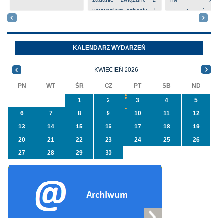
zadanie związane z
na sprze
usuwaniem azbestu i
nieruchomości nr
wyrobów zawierających
położone
azbest w ramach
Oleszycach przy
programu
Orzeszkowej. W
KALENDARZ WYDARZEŃ
priorytetowego
informacji ...
NFOŚiGW pn.
KWIECIEŃ 2026
„Usuwanie odpadów ...
PN
WT
ŚR
CZ
PT
SB
ND
1
2
3
4
5
6
7
8
9
10
11
12
13
14
15
16
17
18
19
20
21
22
23
24
25
26
27
28
29
30