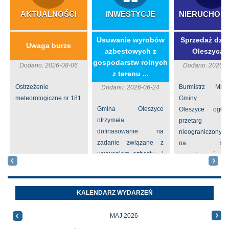
AKTUALNOŚCI
INWESTYCJE
NIERUCHOM
​Usuwanie wyrobów
Sprzedaż dzia
Uwaga burze
azbestowych z
Oleszycac
gospodarstw rolnych
Dodano: 2026-08-06
Dodano: 2026-0
z terenu ...
Ostrzeżenie
Burmistrz Mia
Dodano: 2026-06-24
meteorologiczne nr 181
Gminy
Gmina Oleszyce
Oleszyce ogła
otrzymała
przetarg
dofinasowanie na
nieograniczony 
zadanie związane z
na sprze
usuwaniem azbestu i
nieruchomości nr
wyrobów zawierających
położone
azbest w ramach
Oleszycach przy
programu
Orzeszkowej. W
KALENDARZ WYDARZEŃ
priorytetowego
informacji ...
NFOŚiGW pn.
MAJ 2026
„Usuwanie odpadów ...