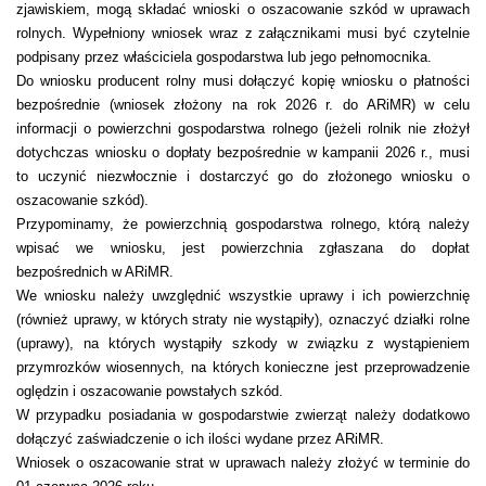
zjawiskiem, mogą składać wnioski o oszacowanie szkód w uprawach
rolnych. Wypełniony wniosek wraz z załącznikami musi być czytelnie
podpisany przez właściciela gospodarstwa lub jego pełnomocnika.
Do wniosku producent rolny musi dołączyć kopię wniosku o płatności
bezpośrednie (wniosek złożony na rok 2026 r. do ARiMR) w celu
informacji o powierzchni gospodarstwa rolnego (jeżeli rolnik nie złożył
dotychczas wniosku o dopłaty bezpośrednie w kampanii 2026 r., musi
to uczynić niezwłocznie i dostarczyć go do złożonego wniosku o
oszacowanie szkód).
Przypominamy, że powierzchnią gospodarstwa rolnego, którą należy
wpisać we wniosku, jest powierzchnia zgłaszana do dopłat
bezpośrednich w ARiMR.
We wniosku należy uwzględnić wszystkie uprawy i ich powierzchnię
(również uprawy, w których straty nie wystąpiły), oznaczyć działki rolne
(uprawy), na których wystąpiły szkody w związku z wystąpieniem
przymrozków wiosennych, na których konieczne jest przeprowadzenie
oględzin i oszacowanie powstałych szkód.
W przypadku posiadania w gospodarstwie zwierząt należy dodatkowo
dołączyć zaświadczenie o ich ilości wydane przez ARiMR.
Wniosek o oszacowanie strat w uprawach należy złożyć w terminie do