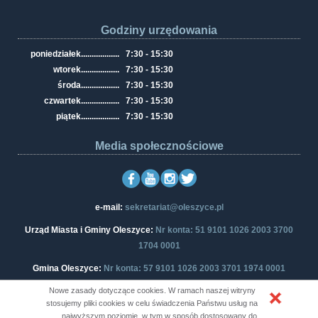
Godziny urzędowania
poniedziałek
..................
7:30 - 15:30
wtorek
..................
7:30 - 15:30
środa
..................
7:30 - 15:30
czwartek
..................
7:30 - 15:30
piątek
..................
7:30 - 15:30
Media społecznościowe
e-mail:
sekretariat@oleszyce.pl
Urząd Miasta i Gminy Oleszyce:
Nr konta: 51 9101 1026 2003 3700
1704 0001
Gmina Oleszyce:
Nr konta: 57 9101 1026 2003 3701 1974 0001
Nowe zasady dotyczące cookies. W ramach naszej witryny
stosujemy pliki cookies w celu świadczenia Państwu usług na
najwyższym poziomie, w tym w sposób dostosowany do
Copyright © Oficjalny Portal Informacyjny Urzędu Miasta i Gminy