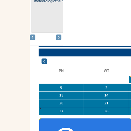
meteorologiczne nr 181
G
Gmina Oleszyce
O
otrzymała
p
dofinasowanie na
n
zadanie związane z
usuwaniem azbestu i
n
wyrobów zawierających
azbest w ramach
O
programu
O
priorytetowego
in
NFOŚiGW pn.
PN
WT
„Usuwanie odpadów ...
6
7
13
14
20
21
27
28