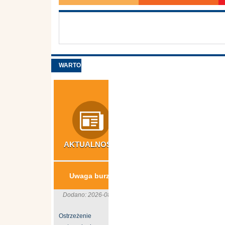
WARTO
ZOBACZYĆ
AKTUALNOŚCI
INWESTYCJE
N
​Usuwanie wyrobów
S
Uwaga burze
azbestowych z
gospodarstw rolnych
Dodano: 2026-08-06
z terenu ...
Ostrzeżenie
B
Dodano: 2026-06-24