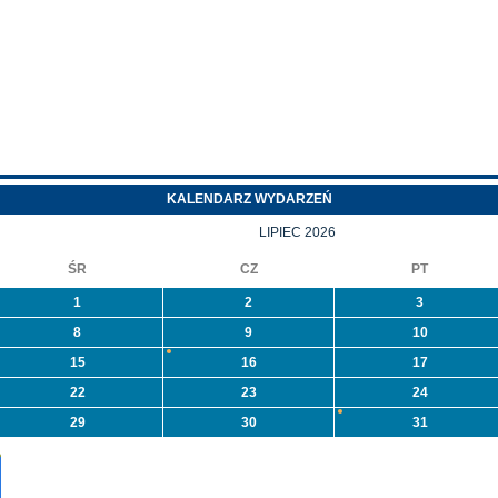
miny
weszły w życie zmiany
leszyce ogłasza I
w Programie „Czyste
rzetarg
Powietrze”.
ieograniczony ustny
Najważniejsze zmiany
na sprzedaż
to:
ieruchomości nr 573/1
położonej w
leszycach przy ulicy
KALENDARZ WYDARZEŃ
rzeszkowej. Więcej
formacji ...
LIPIEC 2026
ŚR
CZ
PT
1
2
3
8
9
10
15
16
17
22
23
24
29
30
31