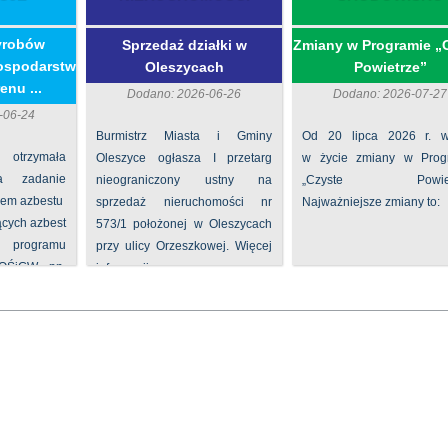
yrobów
Sprzedaż działki w
Zmiany w Programie „
ospodarstw
Oleszycach
Powietrze”
enu ...
Dodano: 2026-06-26
Dodano: 2026-07-27
-06-24
Burmistrz Miasta i Gminy
Od 20 lipca 2026 r. w
 otrzymała
Oleszyce ogłasza I przetarg
w życie zmiany w Prog
na zadanie
nieograniczony ustny na
„Czyste Powietr
iem azbestu
sprzedaż nieruchomości nr
Najważniejsze zmiany to:
ących azbest
573/1 położonej w Oleszycach
rogramu
przy ulicy Orzeszkowej. Więcej
FOŚiGW pn.
informacji ...
...