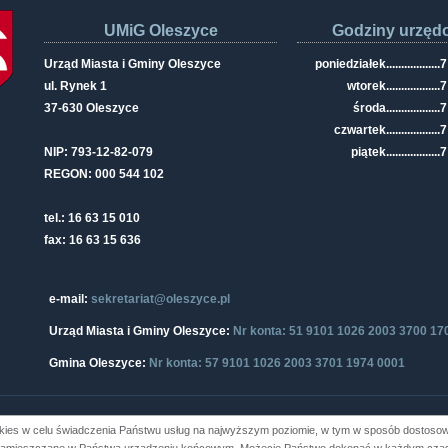
UMiG Oleszyce
Godziny urzęd
Urząd Miasta i Gminy Oleszyce
poniedziałek
..................
7
ul. Rynek 1
wtorek
..................
7
37-630 Oleszyce
środa
..................
7
czwartek
..................
7
NIP: 793-12-82-079
piątek
..................
7
REGON: 000 544 102
tel.: 16 63 15 010
fax: 16 63 15 636
e-mail:
sekretariat@oleszyce.pl
Urząd Miasta i Gminy Oleszyce:
Nr konta: 51 9101 1026 2003 3700 17
Gmina Oleszyce:
Nr konta: 57 9101 1026 2003 3701 1974 0001
kies w celu świadczenia Państwu usług na najwyższym poziomie, w tym w sposób dostosowa
i Gminy Oleszyce