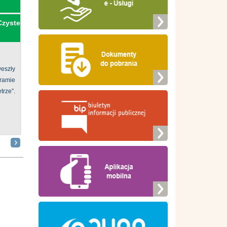
Czyste
eszły
ramie
ze”.