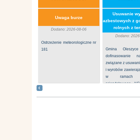
​Usuwanie w
Uwaga burze
azbestowych z g
rolnych z ter
Dodano: 2026-08-06
Dodano: 2026
Ostrzeżenie meteorologiczne nr
Gmina Oleszyce
181
dofinasowanie 
związane z usuwan
i wyrobów zawieraj
w ramach p
priorytetowego N
„Usuwanie odpadów 