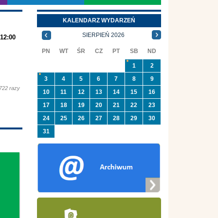
KALENDARZ WYDARZEŃ
SIERPIEŃ 2026
 12:00
PN
WT
ŚR
CZ
PT
SB
ND
1
2
3
4
5
6
7
8
9
722 razy
10
11
12
13
14
15
16
17
18
19
20
21
22
23
24
25
26
27
28
29
30
31