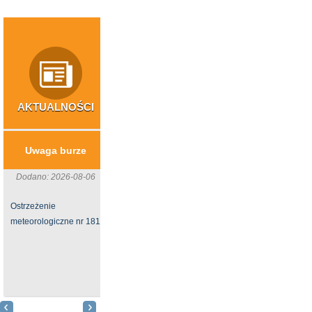
AKTUALNOŚCI
INWESTYCJE
NIERUCHOMOŚ
​Usuwanie wyrobów
Sprzedaż działk
Uwaga burze
azbestowych z
Oleszycach
gospodarstw rolnych
Dodano: 2026-08-06
Dodano: 2026-06-
z terenu ...
Ostrzeżenie
Burmistrz Miast
Dodano: 2026-06-24
meteorologiczne nr 181
Gminy
Gmina Oleszyce
Oleszyce ogłasz
otrzymała
przetarg
dofinasowanie na
nieograniczony us
zadanie związane z
na sprzed
usuwaniem azbestu i
nieruchomości nr 57