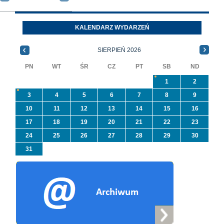
wyrobów zawierających
położonej
azbest w ramach
Oleszycach przy ul
programu
Orzeszkowej. Wię
KALENDARZ WYDARZEŃ
priorytetowego
informacji ...
NFOŚiGW pn.
SIERPIEŃ 2026
„Usuwanie odpadów ...
PN
WT
ŚR
CZ
PT
SB
ND
1
2
3
4
5
6
7
8
9
10
11
12
13
14
15
16
17
18
19
20
21
22
23
24
25
26
27
28
29
30
31