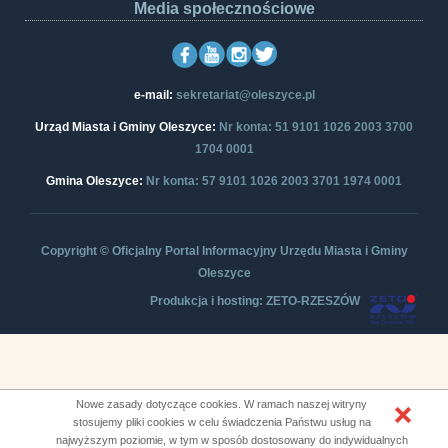
Media społecznościowe
e-mail:
sekretariat@oleszyce.pl
Urząd Miasta i Gminy Oleszyce:
Nr konta: 51 9101 1026 2003 3700
1704 0001
Gmina Oleszyce:
Nr konta: 57 9101 1026 2003 3701 1974 0001
Copyright © Oficjalny Portal Informacyjny Urzędu Miasta i Gminy
Oleszyce
Produkcja i hosting: ZETO-RZESZÓW
Nowe zasady dotyczące cookies. W ramach naszej witryny
stosujemy pliki cookies w celu świadczenia Państwu usług na
najwyższym poziomie, w tym w sposób dostosowany do indywidualnych