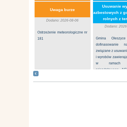
​Usuwanie w
Uwaga burze
azbestowych z g
rolnych z ter
Dodano: 2026-08-06
Dodano: 2026
Ostrzeżenie meteorologiczne nr
Gmina Oleszyce
181
dofinasowanie 
związane z usuwan
i wyrobów zawieraj
w ramach p
priorytetowego N
„Usuwanie odpadów 