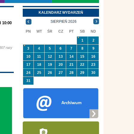
KALENDARZ WYDARZEŃ
SIERPIEŃ 2026
d 10:00
PN
WT
ŚR
CZ
PT
SB
ND
1
2
307 razy
3
4
5
6
7
8
9
10
11
12
13
14
15
16
17
18
19
20
21
22
23
24
25
26
27
28
29
30
31