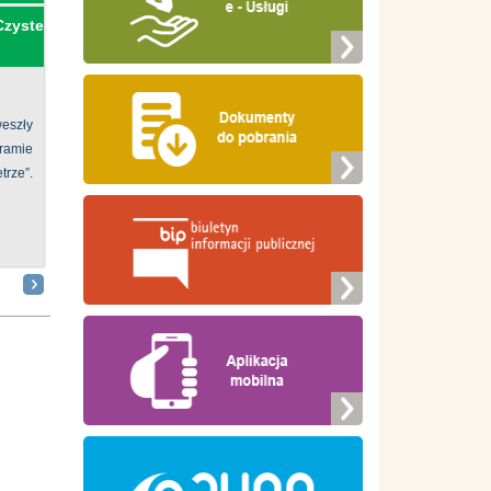
Czyste
eszły
ramie
ze”.