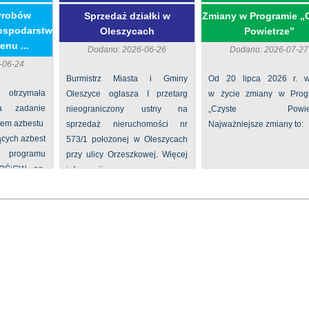
yrobów
Sprzedaż działki w
Zmiany w Programie „
ospodarstw
Oleszycach
Powietrze”
enu ...
Dodano: 2026-06-26
Dodano: 2026-07-27
-06-24
Burmistrz Miasta i Gminy
Od 20 lipca 2026 r. w
 otrzymała
Oleszyce ogłasza I przetarg
w życie zmiany w Prog
na zadanie
nieograniczony ustny na
„Czyste Powietr
iem azbestu
sprzedaż nieruchomości nr
Najważniejsze zmiany to:
ących azbest
573/1 położonej w Oleszycach
rogramu
przy ulicy Orzeszkowej. Więcej
FOŚiGW pn.
informacji ...
...