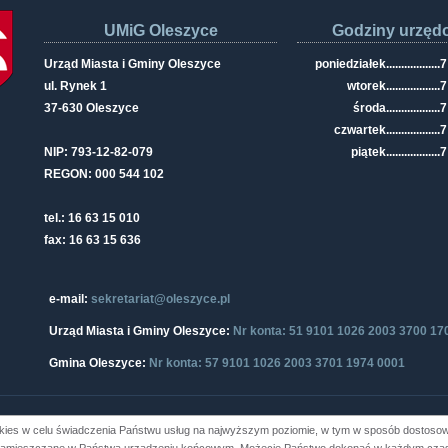
UMiG Oleszyce
Godziny urzęd
Urząd Miasta i Gminy Oleszyce
poniedziałek
..................
7
ul. Rynek 1
wtorek
..................
7
37-630 Oleszyce
środa
..................
7
czwartek
..................
7
NIP: 793-12-82-079
piątek
..................
7
REGON: 000 544 102
tel.: 16 63 15 010
fax: 16 63 15 636
e-mail:
sekretariat@oleszyce.pl
Urząd Miasta i Gminy Oleszyce:
Nr konta: 51 9101 1026 2003 3700 17
Gmina Oleszyce:
Nr konta: 57 9101 1026 2003 3701 1974 0001
kies w celu świadczenia Państwu usług na najwyższym poziomie, w tym w sposób dostosowa
i Gminy Oleszyce