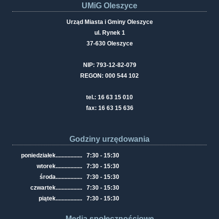
UMiG Oleszyce
Urząd Miasta i Gminy Oleszyce
ul. Rynek 1
37-630 Oleszyce
NIP: 793-12-82-079
REGON: 000 544 102
tel.: 16 63 15 010
fax: 16 63 15 636
Godziny urzędowania
poniedziałek
..................
7:30 - 15:30
wtorek
..................
7:30 - 15:30
środa
..................
7:30 - 15:30
czwartek
..................
7:30 - 15:30
piątek
..................
7:30 - 15:30
Media społecznościowe