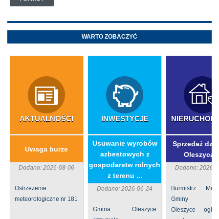
WARTO ZOBACZYĆ
AKTUALNOŚCI
INWESTYCJE
NIERUCHOM
​Usuwanie wyrobów
Sprzedaż dzia
Uwaga burze
azbestowych z
Oleszycac
gospodarstw rolnych
Dodano: 2026-08-06
Dodano: 2026-0
z terenu ...
Ostrzeżenie
Burmistrz Mia
Dodano: 2026-06-24
meteorologiczne nr 181
Gminy
Gmina Oleszyce
Oleszyce ogła