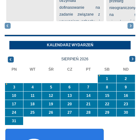
otrzymała
przetarg
dofinasowanie na
nieograniczony 
zadanie związane z
na sprze
usuwaniem azbestu i
nieruchomości nr
wyrobów zawierających
położone
azbest w ramach
Oleszycach przy
programu
Orzeszkowej. W
KALENDARZ WYDARZEŃ
priorytetowego
informacji ...
NFOŚiGW pn.
SIERPIEŃ 2026
„Usuwanie odpadów ...
PN
WT
ŚR
CZ
PT
SB
ND
1
2
3
4
5
6
7
8
9
10
11
12
13
14
15
16
17
18
19
20
21
22
23
24
25
26
27
28
29
30
31